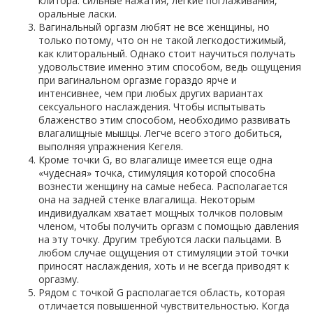
клитора: сильные нажатия, легкие поглаживания,
оральные ласки.
Вагинальный оргазм любят не все женщины, но
только потому, что он не такой легкодостижимый,
как клиторальный. Однако стоит научиться получать
удовольствие именно этим способом, ведь ощущения
при вагинальном оргазме гораздо ярче и
интенсивнее, чем при любых других вариантах
сексуального наслаждения. Чтобы испытывать
блаженство этим способом, необходимо развивать
влагалищные мышцы. Легче всего этого добиться,
выполняя упражнения Кегеля.
Кроме точки G, во влагалище имеется еще одна
«чудесная» точка, стимуляция которой способна
вознести женщину на самые небеса. Располагается
она на задней стенке влагалища. Некоторым
индивидуалкам хватает мощных толчков половым
членом, чтобы получить оргазм с помощью давления
на эту точку. Другим требуются ласки пальцами. В
любом случае ощущения от стимуляции этой точки
приносят наслаждения, хоть и не всегда приводят к
оргазму.
Рядом с точкой G располагается область, которая
отличается повышенной чувствительностью. Когда