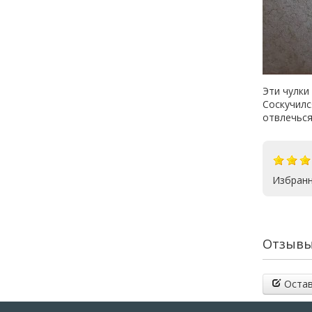
Эти чулки
Соскучилс
отвлечься
Избранн
Отзывы 
Остав