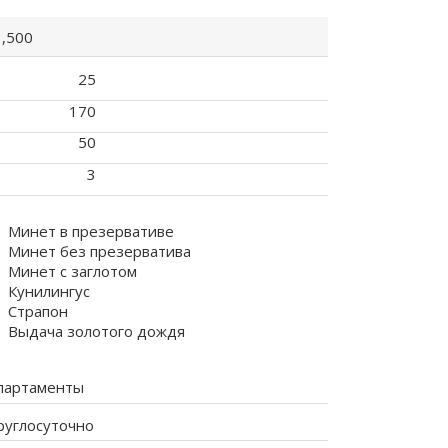
1,500
25
170
50
3
Минет в презервативе
Минет без презерватива
Минет с заглотом
Кунилингус
Страпон
Выдача золотого дождя
партаменты
руглосуточно