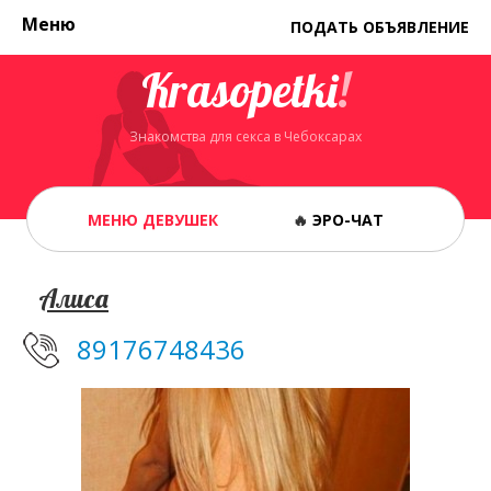
Меню
ПОДАТЬ ОБЪЯВЛЕНИЕ
Krasopetki
!
Знакомства для секса в Чебоксарах
МЕНЮ ДЕВУШЕК
🔥
ЭРО-ЧАТ
Алиса
89176748436