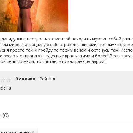
ндивидуалка, настроеная с мечтой покорить мужчин собой разн
этом мире. Я ассоциирую себя с розой с шипами, потому что я м
меня просто так. Я пройду по твоим венам и останусь там. Рас
е русло и отправлю в чудесные края интима и более! Ведь получ
той цели со мной, то считай, что кайфанешь даром)
0 оценка
Рейтинг
ое:
0
(0)
ь отзыв первым!