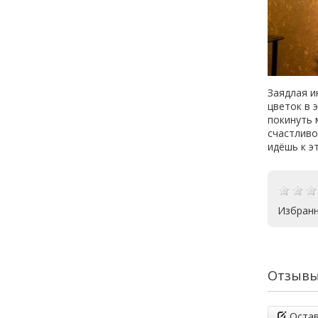
Заядлая и
цветок в 
покинуть 
счастливо
идёшь к э
Избранн
Отзывы 
Остав