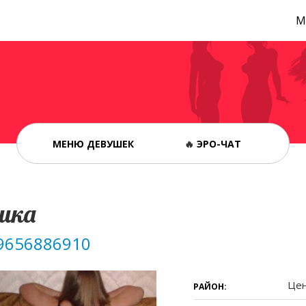
М
МЕНЮ ДЕВУШЕК
🔥
ЭРО-ЧАТ
шка
9656886910
Це
РАЙОН: