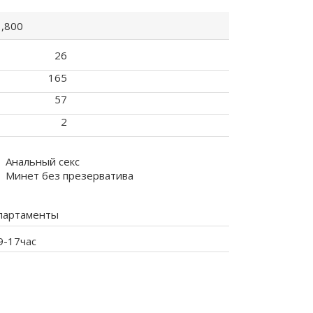
1,800
26
165
57
2
Анальный секс
Минет без презерватива
партаменты
9-17час